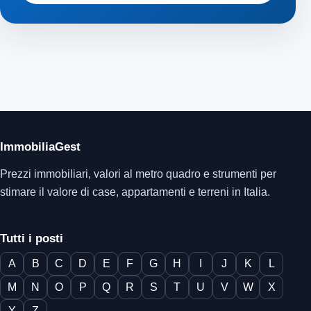
ImmobiliaGest
Prezzi immobiliari, valori al metro quadro e strumenti per
stimare il valore di case, appartamenti e terreni in Italia.
Tutti i posti
A
B
C
D
E
F
G
H
I
J
K
L
M
N
O
P
Q
R
S
T
U
V
W
X
Y
Z