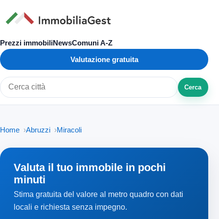
Prezzi immobili
News
Comuni A-Z
Valutazione gratuita
Cerca
Cerca città o zona
Home
Abruzzi
Miracoli
Valuta il tuo immobile in pochi
minuti
Stima gratuita del valore al metro quadro con dati
locali e richiesta senza impegno.