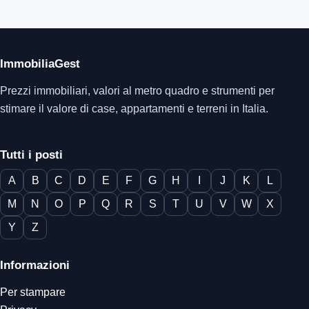
ImmobiliaGest
Prezzi immobiliari, valori al metro quadro e strumenti per
stimare il valore di case, appartamenti e terreni in Italia.
Tutti i posti
A
B
C
D
E
F
G
H
I
J
K
L
M
N
O
P
Q
R
S
T
U
V
W
X
Y
Z
Informazioni
Per stampare