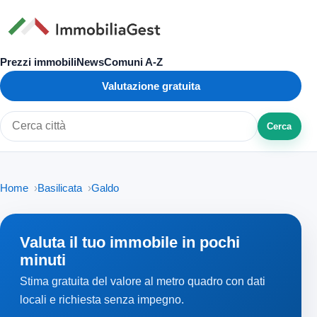
Prezzi immobili
News
Comuni A-Z
Valutazione gratuita
Cerca
Cerca città o zona
Home
Basilicata
Galdo
Valuta il tuo immobile in pochi
minuti
Stima gratuita del valore al metro quadro con dati
locali e richiesta senza impegno.