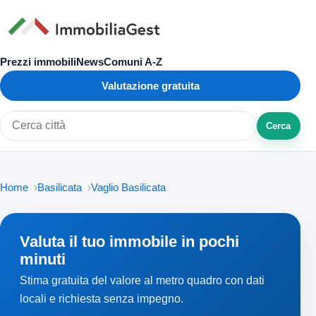
Prezzi immobili
News
Comuni A-Z
Valutazione gratuita
Cerca
Cerca città o zona
Home
Basilicata
Vaglio Basilicata
Valuta il tuo immobile in pochi
minuti
Stima gratuita del valore al metro quadro con dati
locali e richiesta senza impegno.