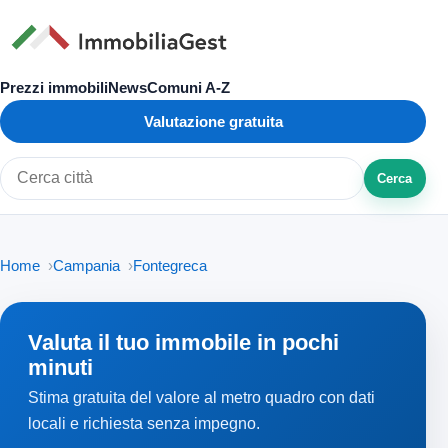
Prezzi immobili
News
Comuni A-Z
Valutazione gratuita
Cerca
Cerca città o zona
Home
Campania
Fontegreca
Valuta il tuo immobile in pochi
minuti
Stima gratuita del valore al metro quadro con dati
locali e richiesta senza impegno.