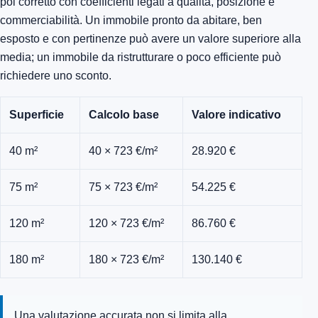
poi corretto con coefficienti legati a qualità, posizione e
commerciabilità. Un immobile pronto da abitare, ben
esposto e con pertinenze può avere un valore superiore alla
media; un immobile da ristrutturare o poco efficiente può
richiedere uno sconto.
Superficie
Calcolo base
Valore indicativo
40 m²
40 × 723 €/m²
28.920 €
75 m²
75 × 723 €/m²
54.225 €
120 m²
120 × 723 €/m²
86.760 €
180 m²
180 × 723 €/m²
130.140 €
Una valutazione accurata non si limita alla