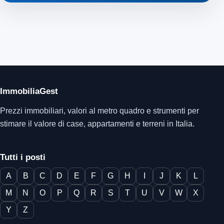
ImmobiliaGest
Prezzi immobiliari, valori al metro quadro e strumenti per
stimare il valore di case, appartamenti e terreni in Italia.
Tutti i posti
A
B
C
D
E
F
G
H
I
J
K
L
M
N
O
P
Q
R
S
T
U
V
W
X
Y
Z