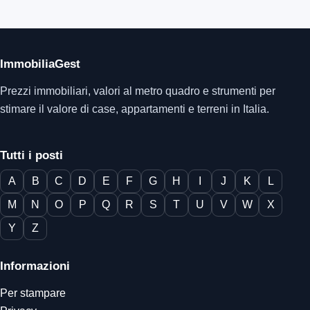
ImmobiliaGest
Prezzi immobiliari, valori al metro quadro e strumenti per
stimare il valore di case, appartamenti e terreni in Italia.
Tutti i posti
A
B
C
D
E
F
G
H
I
J
K
L
M
N
O
P
Q
R
S
T
U
V
W
X
Y
Z
Informazioni
Per stampare