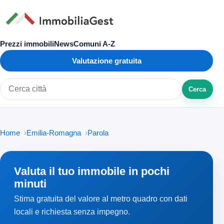
Prezzi immobili
News
Comuni A-Z
Valutazione gratuita
Cerca
Cerca città o zona
Home
Emilia-Romagna
Parola
Valuta il tuo immobile in pochi
minuti
Stima gratuita del valore al metro quadro con dati
locali e richiesta senza impegno.