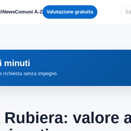
i
News
Comuni A-Z
Valutazione gratuita
Cerc
i minuti
 e richiesta senza impegno.
 Rubiera: valore 