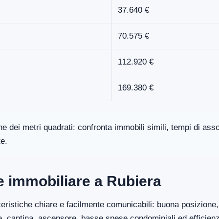
37.640 €
70.575 €
112.920 €
169.380 €
one dei metri quadrati: confronta immobili simili, tempi di a
te.
re immobiliare a Rubiera
eristiche chiare e facilmente comunicabili: buona posizione, 
ge, cantina, ascensore, basse spese condominiali ed efficien