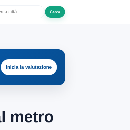
Cerca
a città o zona
Inizia la valutazione
al metro