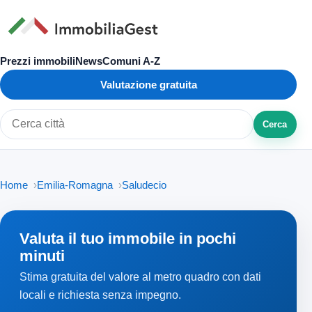
Prezzi immobili
News
Comuni A-Z
Valutazione gratuita
Cerca
Cerca città o zona
Home
Emilia-Romagna
Saludecio
Valuta il tuo immobile in pochi
minuti
Stima gratuita del valore al metro quadro con dati
locali e richiesta senza impegno.