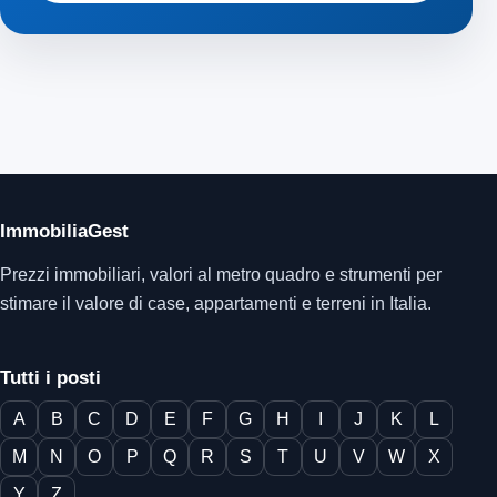
ImmobiliaGest
Prezzi immobiliari, valori al metro quadro e strumenti per
stimare il valore di case, appartamenti e terreni in Italia.
Tutti i posti
A
B
C
D
E
F
G
H
I
J
K
L
M
N
O
P
Q
R
S
T
U
V
W
X
Y
Z