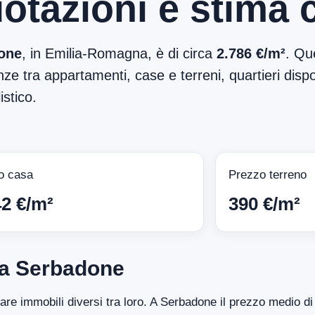
otazioni e stima 
one
, in Emilia-Romagna, è di circa
2.786 €/m²
. Qu
ze tra appartamenti, case e terreni, quartieri dispon
stico.
o casa
Prezzo terreno
42 €/m²
390 €/m²
 a Serbadone
ntare immobili diversi tra loro. A Serbadone il prezzo medio 