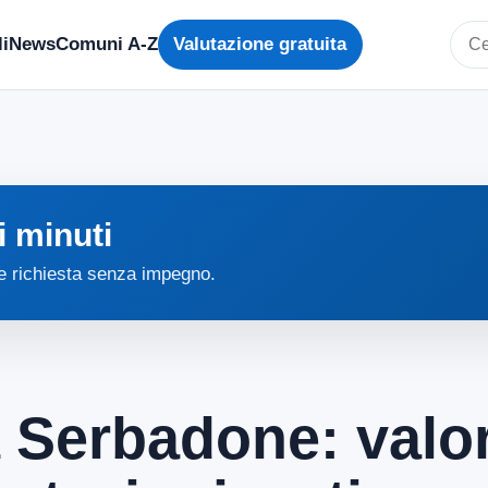
i
News
Comuni A-Z
Valutazione gratuita
Cerc
i minuti
 e richiesta senza impegno.
a Serbadone: valor