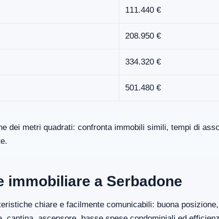
111.440 €
208.950 €
334.320 €
501.480 €
one dei metri quadrati: confronta immobili simili, tempi di a
te.
ore immobiliare a Serbadone
eristiche chiare e facilmente comunicabili: buona posizione, 
ge, cantina, ascensore, basse spese condominiali ed efficien