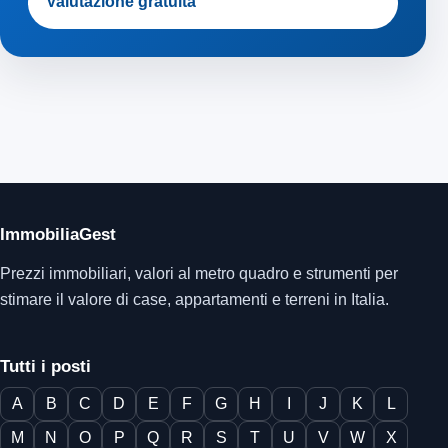
Valutazione gratuita
ImmobiliaGest
Prezzi immobiliari, valori al metro quadro e strumenti per
stimare il valore di case, appartamenti e terreni in Italia.
Tutti i posti
A
B
C
D
E
F
G
H
I
J
K
L
M
N
O
P
Q
R
S
T
U
V
W
X