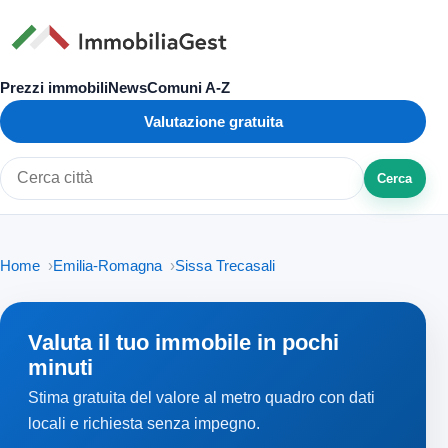
Prezzi immobili
News
Comuni A-Z
Valutazione gratuita
Cerca
Cerca città o zona
Home
Emilia-Romagna
Sissa Trecasali
Valuta il tuo immobile in pochi
minuti
Stima gratuita del valore al metro quadro con dati
locali e richiesta senza impegno.