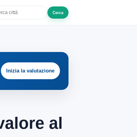
Cerca
a città o zona
Inizia la valutazione
valore al