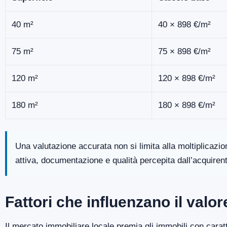
40 m²
40 × 898 €/m²
75 m²
75 × 898 €/m²
120 m²
120 × 898 €/m²
180 m²
180 × 898 €/m²
Una valutazione accurata non si limita alla moltiplicazi
attiva, documentazione e qualità percepita dall’acquiren
Fattori che influenzano il valo
Il mercato immobiliare locale premia gli immobili con caratt