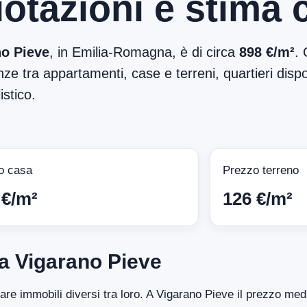
otazioni e stima 
no Pieve
, in Emilia-Romagna, è di circa
898 €/m²
. 
ze tra appartamenti, case e terreni, quartieri dispon
stico.
o casa
Prezzo terreno
 €/m²
126 €/m²
a Vigarano Pieve
ntare immobili diversi tra loro. A Vigarano Pieve il prezzo me