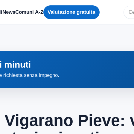
i
News
Comuni A-Z
Valutazione gratuita
Cerc
i minuti
 e richiesta senza impegno.
 Vigarano Pieve: 