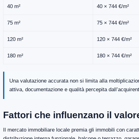
40 m²
40 × 744 €/m²
75 m²
75 × 744 €/m²
120 m²
120 × 744 €/m²
180 m²
180 × 744 €/m²
Una valutazione accurata non si limita alla moltiplicazi
attiva, documentazione e qualità percepita dall’acquiren
Fattori che influenzano il val
Il mercato immobiliare locale premia gli immobili con caratt
distribuzione interna funzionale, balcone o terrazzo, gara