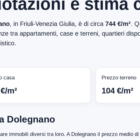
otazioni e stima 
ano
, in Friuli-Venezia Giulia, è di circa
744 €/m²
. Q
ze tra appartamenti, case e terreni, quartieri dispon
stico.
o casa
Prezzo terreno
 €/m²
104 €/m²
 a Dolegnano
ntare immobili diversi tra loro. A Dolegnano il prezzo medio 