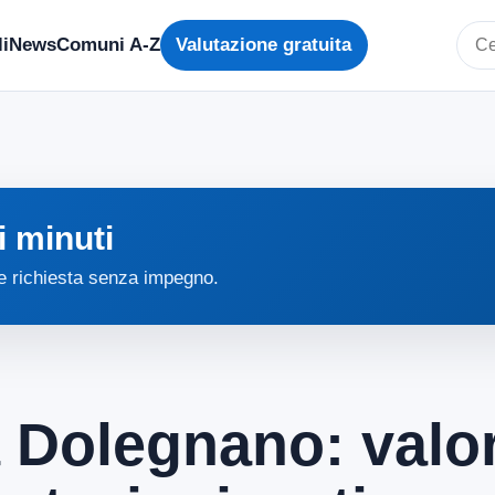
i
News
Comuni A-Z
Valutazione gratuita
Cerc
i minuti
 e richiesta senza impegno.
a Dolegnano: valor