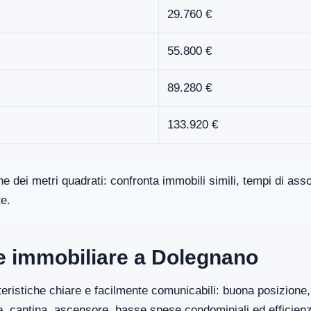
29.760 €
55.800 €
89.280 €
133.920 €
one dei metri quadrati: confronta immobili simili, tempi di a
te.
ore immobiliare a Dolegnano
eristiche chiare e facilmente comunicabili: buona posizione, 
ge, cantina, ascensore, basse spese condominiali ed efficien