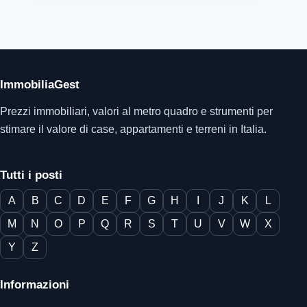
ImmobiliaGest
Prezzi immobiliari, valori al metro quadro e strumenti per
stimare il valore di case, appartamenti e terreni in Italia.
Tutti i posti
A
B
C
D
E
F
G
H
I
J
K
L
M
N
O
P
Q
R
S
T
U
V
W
X
Y
Z
Informazioni