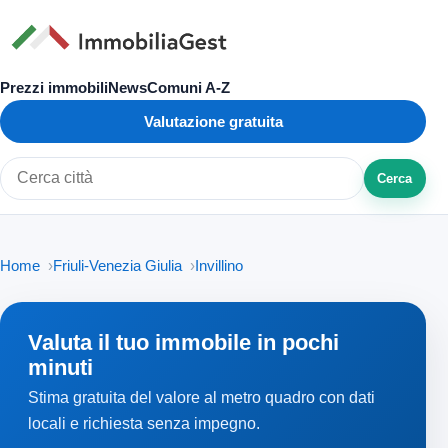
Prezzi immobili
News
Comuni A-Z
Valutazione gratuita
Cerca
Cerca città o zona
Home
Friuli-Venezia Giulia
Invillino
Valuta il tuo immobile in pochi
minuti
Stima gratuita del valore al metro quadro con dati
locali e richiesta senza impegno.