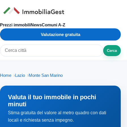
Prezzi immobili
News
Comuni A-Z
Valutazione gratuita
Cerca
Cerca città o zona
Home
Lazio
Monte San Marino
Valuta il tuo immobile in pochi
minuti
Stima gratuita del valore al metro quadro con dati
locali e richiesta senza impegno.