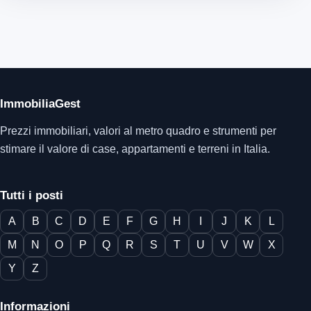
ImmobiliaGest
Prezzi immobiliari, valori al metro quadro e strumenti per
stimare il valore di case, appartamenti e terreni in Italia.
Tutti i posti
A
B
C
D
E
F
G
H
I
J
K
L
M
N
O
P
Q
R
S
T
U
V
W
X
Y
Z
Informazioni