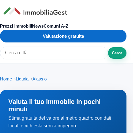
Prezzi immobili
News
Comuni A-Z
Valutazione gratuita
Cerca
Cerca città o zona
Home
Liguria
Alassio
Valuta il tuo immobile in pochi
minuti
Stima gratuita del valore al metro quadro con dati
locali e richiesta senza impegno.