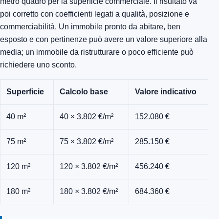
metro quadro per la superficie commerciale. Il risultato va
poi corretto con coefficienti legati a qualità, posizione e
commerciabilità. Un immobile pronto da abitare, ben
esposto e con pertinenze può avere un valore superiore alla
media; un immobile da ristrutturare o poco efficiente può
richiedere uno sconto.
Superficie
Calcolo base
Valore indicativo
40 m²
40 × 3.802 €/m²
152.080 €
75 m²
75 × 3.802 €/m²
285.150 €
120 m²
120 × 3.802 €/m²
456.240 €
180 m²
180 × 3.802 €/m²
684.360 €