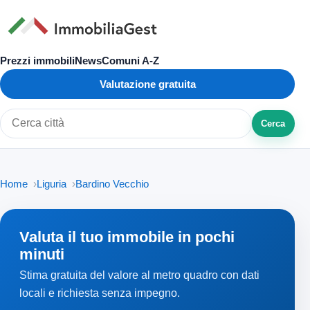
Prezzi immobili
News
Comuni A-Z
Valutazione gratuita
Cerca
Cerca città o zona
Home
Liguria
Bardino Vecchio
Valuta il tuo immobile in pochi
minuti
Stima gratuita del valore al metro quadro con dati
locali e richiesta senza impegno.