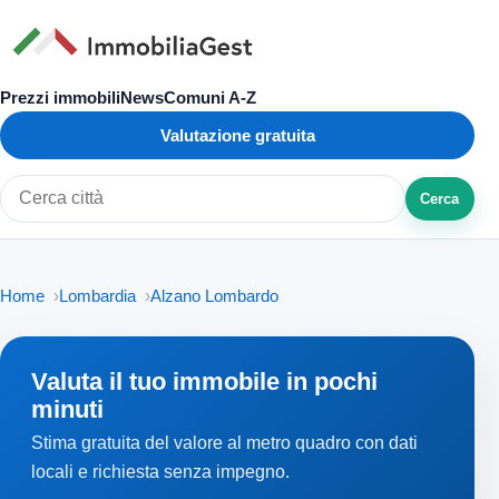
Prezzi immobili
News
Comuni A-Z
Valutazione gratuita
Cerca
Cerca città o zona
Home
Lombardia
Alzano Lombardo
Valuta il tuo immobile in pochi
minuti
Stima gratuita del valore al metro quadro con dati
locali e richiesta senza impegno.