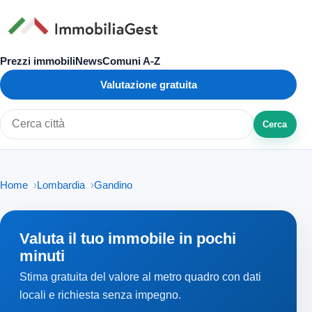
Prezzi immobili
News
Comuni A-Z
Valutazione gratuita
Cerca
Cerca città o zona
Home
Lombardia
Gandino
Valuta il tuo immobile in pochi
minuti
Stima gratuita del valore al metro quadro con dati
locali e richiesta senza impegno.