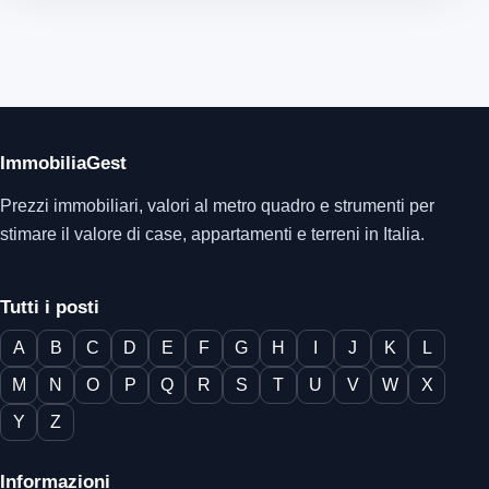
ImmobiliaGest
Prezzi immobiliari, valori al metro quadro e strumenti per
stimare il valore di case, appartamenti e terreni in Italia.
Tutti i posti
A
B
C
D
E
F
G
H
I
J
K
L
M
N
O
P
Q
R
S
T
U
V
W
X
Y
Z
Informazioni