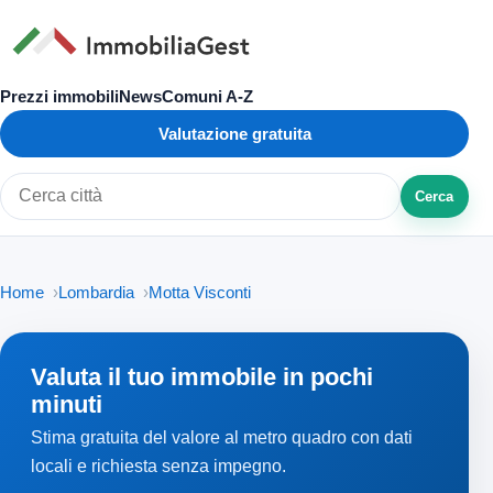
Prezzi immobili
News
Comuni A-Z
Valutazione gratuita
Cerca
Cerca città o zona
Home
Lombardia
Motta Visconti
Valuta il tuo immobile in pochi
minuti
Stima gratuita del valore al metro quadro con dati
locali e richiesta senza impegno.