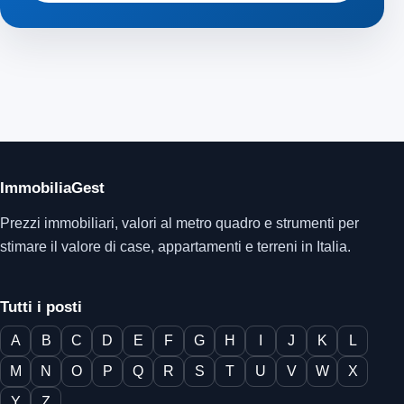
ImmobiliaGest
Prezzi immobiliari, valori al metro quadro e strumenti per
stimare il valore di case, appartamenti e terreni in Italia.
Tutti i posti
A
B
C
D
E
F
G
H
I
J
K
L
M
N
O
P
Q
R
S
T
U
V
W
X
Y
Z