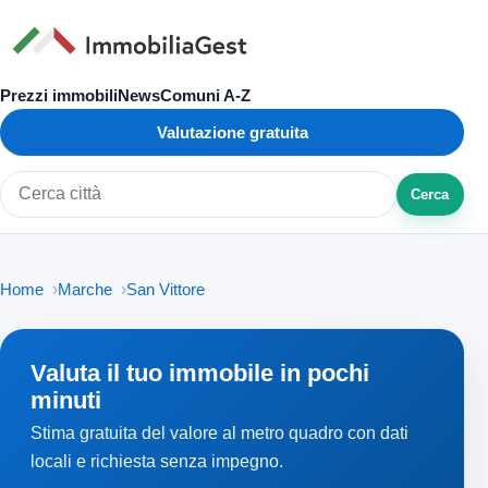
Prezzi immobili
News
Comuni A-Z
Valutazione gratuita
Cerca
Cerca città o zona
Home
Marche
San Vittore
Valuta il tuo immobile in pochi
minuti
Stima gratuita del valore al metro quadro con dati
locali e richiesta senza impegno.