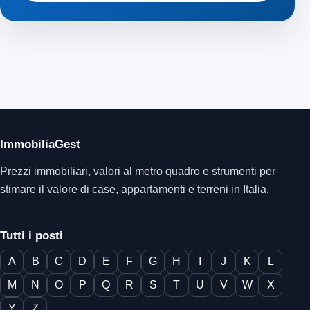
ImmobiliaGest
Prezzi immobiliari, valori al metro quadro e strumenti per
stimare il valore di case, appartamenti e terreni in Italia.
Tutti i posti
A
B
C
D
E
F
G
H
I
J
K
L
M
N
O
P
Q
R
S
T
U
V
W
X
Y
Z