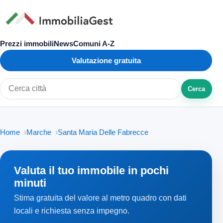
Prezzi immobili
News
Comuni A-Z
Valutazione gratuita
Cerca
Cerca città o zona
Home
Marche
Santa Maria Delle Fabrecce
Valuta il tuo immobile in pochi
minuti
Stima gratuita del valore al metro quadro con dati
locali e richiesta senza impegno.