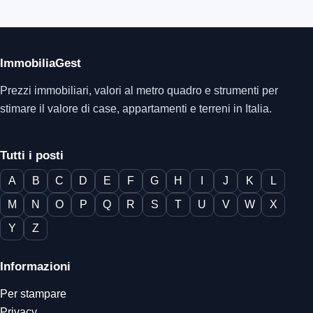
ImmobiliaGest
Prezzi immobiliari, valori al metro quadro e strumenti per
stimare il valore di case, appartamenti e terreni in Italia.
Tutti i posti
A
B
C
D
E
F
G
H
I
J
K
L
M
N
O
P
Q
R
S
T
U
V
W
X
Y
Z
Informazioni
Per stampare
Privacy