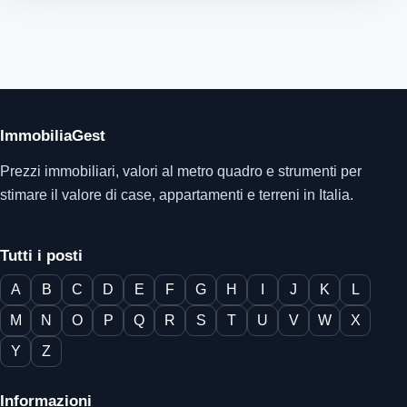
ImmobiliaGest
Prezzi immobiliari, valori al metro quadro e strumenti per
stimare il valore di case, appartamenti e terreni in Italia.
Tutti i posti
A
B
C
D
E
F
G
H
I
J
K
L
M
N
O
P
Q
R
S
T
U
V
W
X
Y
Z
Informazioni