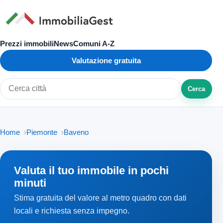
Prezzi immobili
News
Comuni A-Z
Valutazione gratuita
Cerca
Cerca città o zona
Home
Piemonte
Baveno
Valuta il tuo immobile in pochi
minuti
Stima gratuita del valore al metro quadro con dati
locali e richiesta senza impegno.