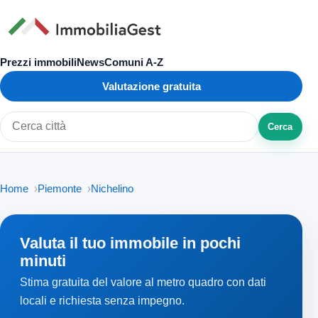
Prezzi immobili
News
Comuni A-Z
Valutazione gratuita
Cerca
Cerca città o zona
Home
Piemonte
Nichelino
Valuta il tuo immobile in pochi
minuti
Stima gratuita del valore al metro quadro con dati
locali e richiesta senza impegno.