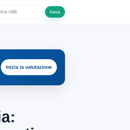
Cerca
a città o zona
Inizia la valutazione
a: