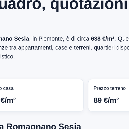
quadro, quotazioni
ano Sesia
, in Piemonte, è di circa
638 €/m²
. Que
ze tra appartamenti, case e terreni, quartieri dispon
stico.
o casa
Prezzo terreno
 €/m²
89 €/m²
o a Romagnano Sesia