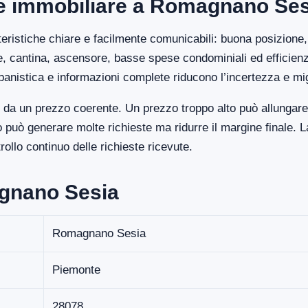
ore immobiliare a Romagnano Se
eristiche chiare e facilmente comunicabili: buona posizione, 
ge, cantina, ascensore, basse spese condominiali ed efficien
banistica e informazioni complete riducono l’incertezza e mi
a un prezzo coerente. Un prezzo troppo alto può allungare 
uò generare molte richieste ma ridurre il margine finale. La
llo continuo delle richieste ricevute.
agnano Sesia
Romagnano Sesia
Piemonte
28078