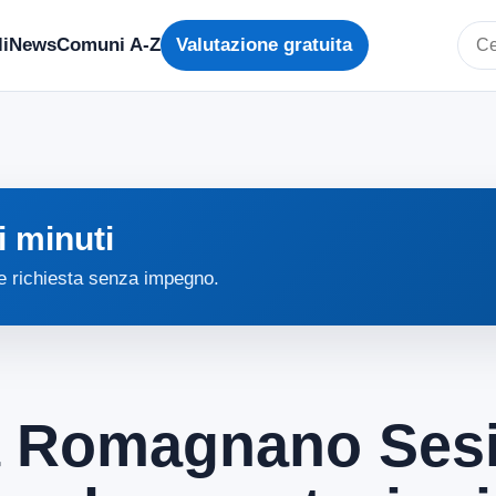
i
News
Comuni A-Z
Valutazione gratuita
Cerc
i minuti
 e richiesta senza impegno.
 a Romagnano Sesi