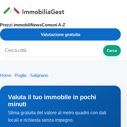
Prezzi immobili
News
Comuni A-Z
Valutazione gratuita
Cerca
Cerca città o zona
Home
Puglia
Salignano
Valuta il tuo immobile in pochi
minuti
Stima gratuita del valore al metro quadro con dati
locali e richiesta senza impegno.