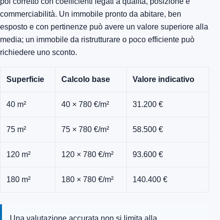
poi corretto con coefficienti legati a qualità, posizione e
commerciabilità. Un immobile pronto da abitare, ben
esposto e con pertinenze può avere un valore superiore alla
media; un immobile da ristrutturare o poco efficiente può
richiedere uno sconto.
Superficie
Calcolo base
Valore indicativo
40 m²
40 × 780 €/m²
31.200 €
75 m²
75 × 780 €/m²
58.500 €
120 m²
120 × 780 €/m²
93.600 €
180 m²
180 × 780 €/m²
140.400 €
Una valutazione accurata non si limita alla