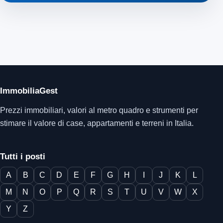
ImmobiliaGest
Prezzi immobiliari, valori al metro quadro e strumenti per
stimare il valore di case, appartamenti e terreni in Italia.
Tutti i posti
A
B
C
D
E
F
G
H
I
J
K
L
M
N
O
P
Q
R
S
T
U
V
W
X
Y
Z