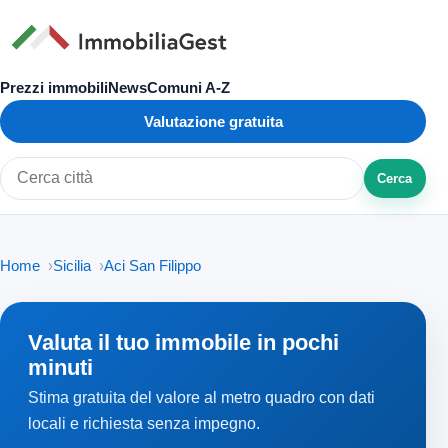
Prezzi immobili
News
Comuni A-Z
Valutazione gratuita
Cerca
Cerca città o zona
Home
Sicilia
Aci San Filippo
Valuta il tuo immobile in pochi
minuti
Stima gratuita del valore al metro quadro con dati
locali e richiesta senza impegno.