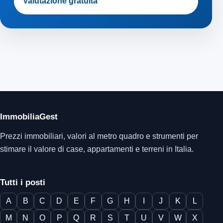
Valutazione gratuita
ImmobiliaGest
Prezzi immobiliari, valori al metro quadro e strumenti per
stimare il valore di case, appartamenti e terreni in Italia.
Tutti i posti
A
B
C
D
E
F
G
H
I
J
K
L
M
N
O
P
Q
R
S
T
U
V
W
X