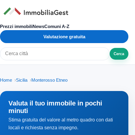
Prezzi immobili
News
Comuni A-Z
Valutazione gratuita
Cerca
Cerca città o zona
Home
Sicilia
Monterosso Etneo
Valuta il tuo immobile in pochi
minuti
Stima gratuita del valore al metro quadro con dati
locali e richiesta senza impegno.