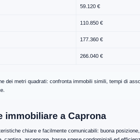
59.120 €
110.850 €
177.360 €
266.040 €
one dei metri quadrati: confronta immobili simili, tempi di a
te.
ore immobiliare a Caprona
eristiche chiare e facilmente comunicabili: buona posizione, 
ge, cantina, ascensore, basse spese condominiali ed efficien