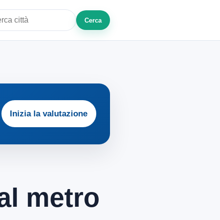
Cerca
a città o zona
Inizia la valutazione
al metro