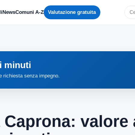
i
News
Comuni A-Z
Valutazione gratuita
Cerc
i minuti
 e richiesta senza impegno.
a Caprona: valore 