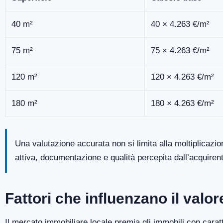
40 m²
40 × 4.263 €/m²
75 m²
75 × 4.263 €/m²
120 m²
120 × 4.263 €/m²
180 m²
180 × 4.263 €/m²
Una valutazione accurata non si limita alla moltiplicazi
attiva, documentazione e qualità percepita dall’acquiren
Fattori che influenzano il val
Il mercato immobiliare locale premia gli immobili con caratt