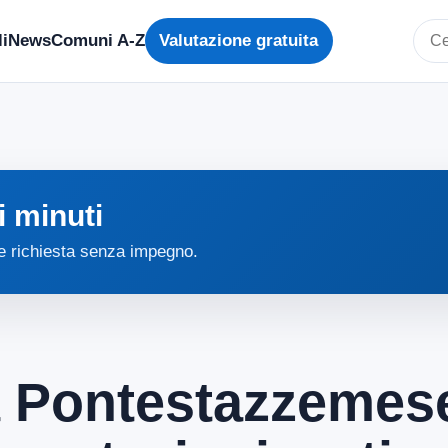
i
News
Comuni A-Z
Valutazione gratuita
Cerc
i minuti
 e richiesta senza impegno.
a Pontestazzemese