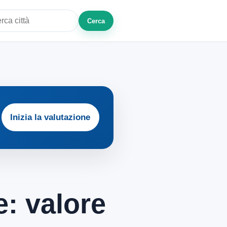
Cerca
a città o zona
Inizia la valutazione
: valore