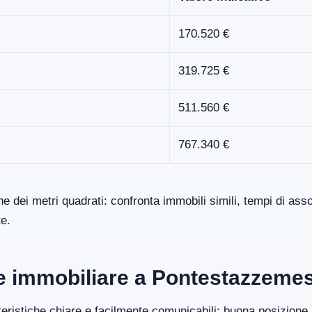
170.520 €
319.725 €
511.560 €
767.340 €
one dei metri quadrati: confronta immobili simili, tempi di a
te.
ore immobiliare a Pontestazzeme
eristiche chiare e facilmente comunicabili: buona posizione, 