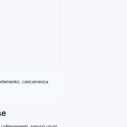
ssorbimento, concorrenza
se
collegamenti, servizi vicini,