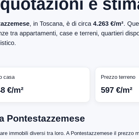
 quotazioni e sti
tazzemese
, in Toscana, è di circa
4.263 €/m²
. Que
ze tra appartamenti, case e terreni, quartieri dispon
stico.
o casa
Prezzo terreno
48 €/m²
597 €/m²
 a Pontestazzemese
ntare immobili diversi tra loro. A Pontestazzemese il prezzo 