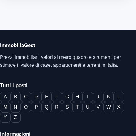
ImmobiliaGest
Prezzi immobiliari, valori al metro quadro e strumenti per
stimare il valore di case, appartamenti e terreni in Italia.
Tutti i posti
A
B
C
D
E
F
G
H
I
J
K
L
M
N
O
P
Q
R
S
T
U
V
W
X
Y
Z
Informazioni