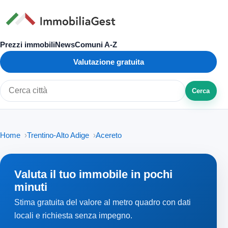
Prezzi immobili
News
Comuni A-Z
Valutazione gratuita
Cerca
Cerca città o zona
Home
Trentino-Alto Adige
Acereto
Valuta il tuo immobile in pochi
minuti
Stima gratuita del valore al metro quadro con dati
locali e richiesta senza impegno.