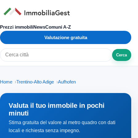
Prezzi immobili
News
Comuni A-Z
Valutazione gratuita
Cerca
Cerca città o zona
Home
Trentino-Alto Adige
Aufhofen
Valuta il tuo immobile in pochi
minuti
Stima gratuita del valore al metro quadro con dati
locali e richiesta senza impegno.