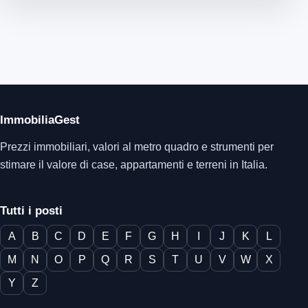
ImmobiliaGest
Prezzi immobiliari, valori al metro quadro e strumenti per
stimare il valore di case, appartamenti e terreni in Italia.
Tutti i posti
A
B
C
D
E
F
G
H
I
J
K
L
M
N
O
P
Q
R
S
T
U
V
W
X
Y
Z