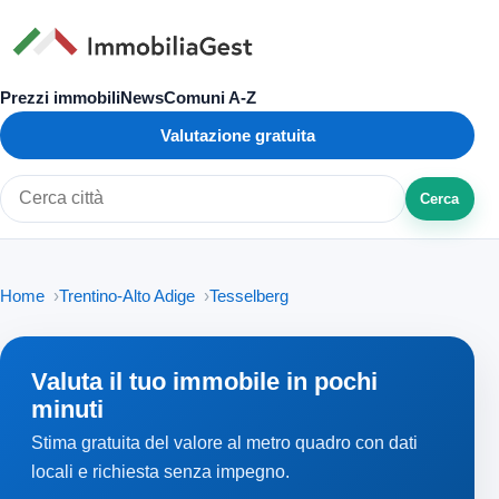
Prezzi immobili
News
Comuni A-Z
Valutazione gratuita
Cerca
Cerca città o zona
Home
Trentino-Alto Adige
Tesselberg
Valuta il tuo immobile in pochi
minuti
Stima gratuita del valore al metro quadro con dati
locali e richiesta senza impegno.