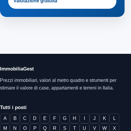
Valutazione gratuita
ImmobiliaGest
Prezzi immobiliari, valori al metro quadro e strumenti per
stimare il valore di case, appartamenti e terreni in Italia.
Tutti i posti
A
B
C
D
E
F
G
H
I
J
K
L
M
N
O
P
Q
R
S
T
U
V
W
X