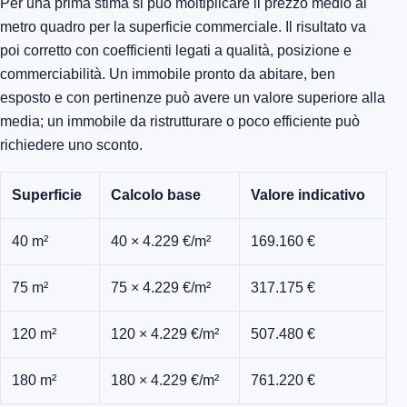
Per una prima stima si può moltiplicare il prezzo medio al
metro quadro per la superficie commerciale. Il risultato va
poi corretto con coefficienti legati a qualità, posizione e
commerciabilità. Un immobile pronto da abitare, ben
esposto e con pertinenze può avere un valore superiore alla
media; un immobile da ristrutturare o poco efficiente può
richiedere uno sconto.
Superficie
Calcolo base
Valore indicativo
40 m²
40 × 4.229 €/m²
169.160 €
75 m²
75 × 4.229 €/m²
317.175 €
120 m²
120 × 4.229 €/m²
507.480 €
180 m²
180 × 4.229 €/m²
761.220 €