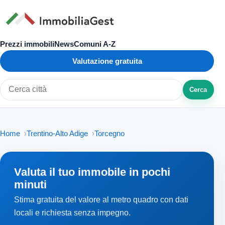
Prezzi immobili
News
Comuni A-Z
Valutazione gratuita
Cerca
Cerca città o zona
Home
Trentino-Alto Adige
Torcegno
Valuta il tuo immobile in pochi
minuti
Stima gratuita del valore al metro quadro con dati
locali e richiesta senza impegno.