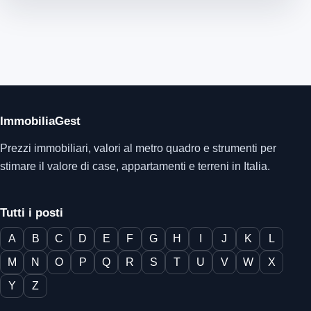
ImmobiliaGest
Prezzi immobiliari, valori al metro quadro e strumenti per
stimare il valore di case, appartamenti e terreni in Italia.
Tutti i posti
A
B
C
D
E
F
G
H
I
J
K
L
M
N
O
P
Q
R
S
T
U
V
W
X
Y
Z