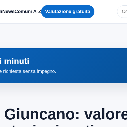
i
News
Comuni A-Z
Valutazione gratuita
Cerc
i minuti
 e richiesta senza impegno.
a Giuncano: valore