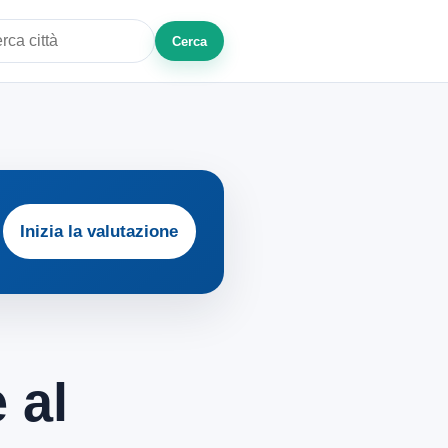
Cerca
a città o zona
Inizia la valutazione
 al