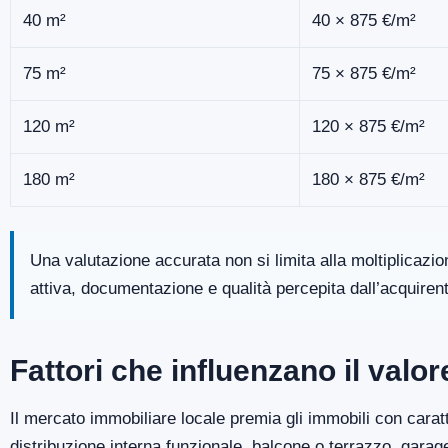
40 m²
40 × 875 €/m²
75 m²
75 × 875 €/m²
120 m²
120 × 875 €/m²
180 m²
180 × 875 €/m²
Una valutazione accurata non si limita alla moltiplicazi
attiva, documentazione e qualità percepita dall’acquiren
Fattori che influenzano il val
Il mercato immobiliare locale premia gli immobili con caratt
distribuzione interna funzionale, balcone o terrazzo, gara