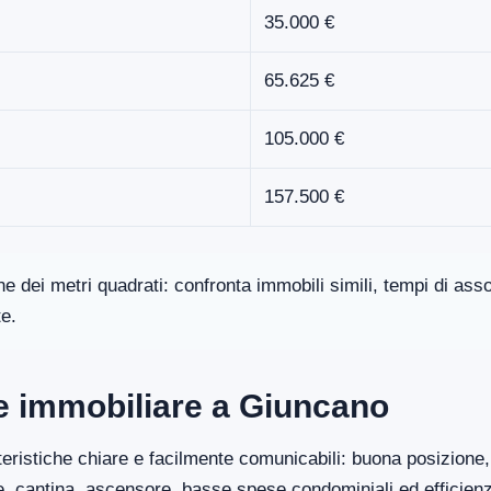
35.000 €
65.625 €
105.000 €
157.500 €
one dei metri quadrati: confronta immobili simili, tempi di a
te.
ore immobiliare a Giuncano
eristiche chiare e facilmente comunicabili: buona posizione, 
ge, cantina, ascensore, basse spese condominiali ed efficien