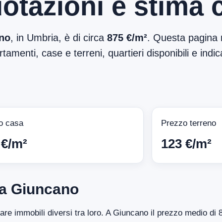
otazioni e stima 
no
, in Umbria, è di circa
875 €/m²
. Questa pagina r
tamenti, case e terreni, quartieri disponibili e indic
o casa
Prezzo terreno
 €/m²
123 €/m²
 a Giuncano
ntare immobili diversi tra loro. A Giuncano il prezzo medio d