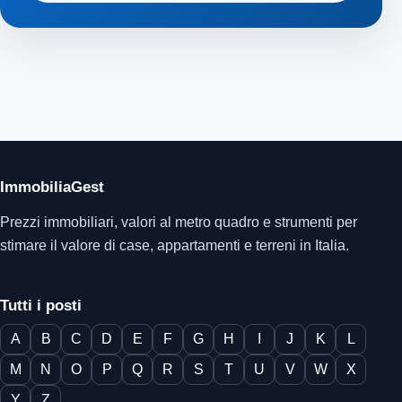
ImmobiliaGest
Prezzi immobiliari, valori al metro quadro e strumenti per
stimare il valore di case, appartamenti e terreni in Italia.
Tutti i posti
A
B
C
D
E
F
G
H
I
J
K
L
M
N
O
P
Q
R
S
T
U
V
W
X
Y
Z