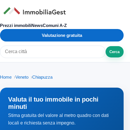
Prezzi immobili
News
Comuni A-Z
Valutazione gratuita
Cerca
Cerca città o zona
Home
Veneto
Chiapuzza
Valuta il tuo immobile in pochi
minuti
Stima gratuita del valore al metro quadro con dati
locali e richiesta senza impegno.