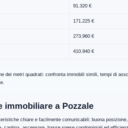
91.320 €
171.225 €
273.960 €
410.940 €
one dei metri quadrati: confronta immobili simili, tempi di a
te.
re immobiliare a Pozzale
eristiche chiare e facilmente comunicabili: buona posizione, 
ge, cantina, ascensore, basse spese condominiali ed efficien