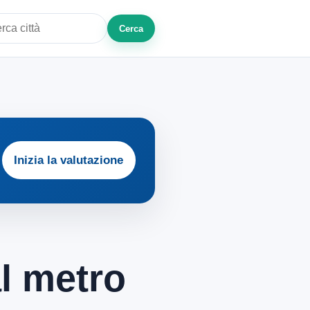
Cerca
a città o zona
Inizia la valutazione
al metro