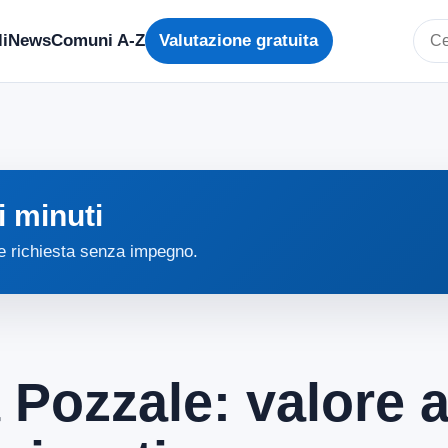
i
News
Comuni A-Z
Valutazione gratuita
Cerc
i minuti
 e richiesta senza impegno.
 Pozzale: valore 