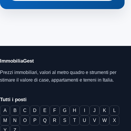
ImmobiliaGest
Prezzi immobiliari, valori al metro quadro e strumenti per
stimare il valore di case, appartamenti e terreni in Italia.
Tutti i posti
A
B
C
D
E
F
G
H
I
J
K
L
M
N
O
P
Q
R
S
T
U
V
W
X
Y
Z