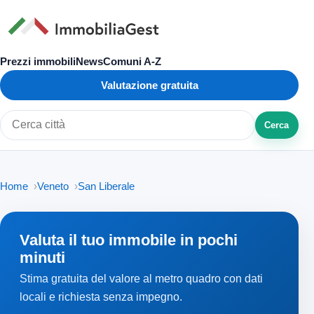
Prezzi immobili
News
Comuni A-Z
Valutazione gratuita
Cerca
Cerca città o zona
Home
Veneto
San Liberale
Valuta il tuo immobile in pochi
minuti
Stima gratuita del valore al metro quadro con dati
locali e richiesta senza impegno.