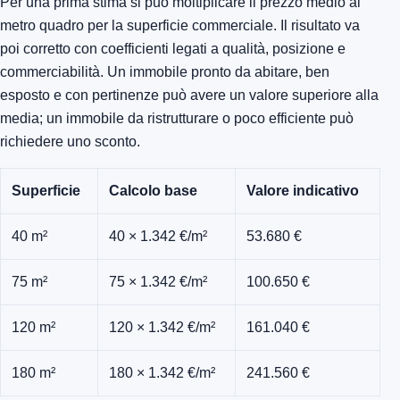
Per una prima stima si può moltiplicare il prezzo medio al
metro quadro per la superficie commerciale. Il risultato va
poi corretto con coefficienti legati a qualità, posizione e
commerciabilità. Un immobile pronto da abitare, ben
esposto e con pertinenze può avere un valore superiore alla
media; un immobile da ristrutturare o poco efficiente può
richiedere uno sconto.
Superficie
Calcolo base
Valore indicativo
40 m²
40 × 1.342 €/m²
53.680 €
75 m²
75 × 1.342 €/m²
100.650 €
120 m²
120 × 1.342 €/m²
161.040 €
180 m²
180 × 1.342 €/m²
241.560 €