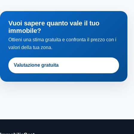
Vuoi sapere quanto vale il tuo
immobile?
Ottieni una stima gratuita e confronta il prezzo con i
valori della tua zona.
Valutazione gratuita