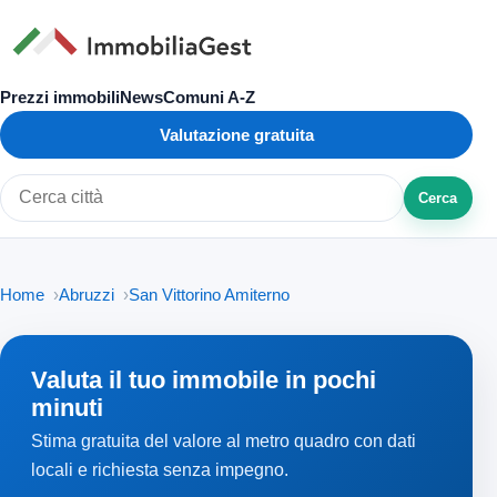
Prezzi immobili
News
Comuni A-Z
Valutazione gratuita
Cerca
Cerca città o zona
Home
Abruzzi
San Vittorino Amiterno
Valuta il tuo immobile in pochi
minuti
Stima gratuita del valore al metro quadro con dati
locali e richiesta senza impegno.