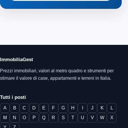
ImmobiliaGest
Prezzi immobiliari, valori al metro quadro e strumenti per
stimare il valore di case, appartamenti e terreni in Italia.
Tutti i posti
A
B
C
D
E
F
G
H
I
J
K
L
M
N
O
P
Q
R
S
T
U
V
W
X
Y
Z