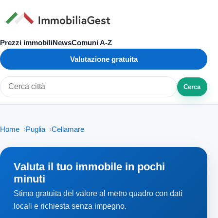
Prezzi immobili
News
Comuni A-Z
Valutazione gratuita
Cerca
Cerca città o zona
Home
Puglia
Cellamare
Valuta il tuo immobile in pochi
minuti
Stima gratuita del valore al metro quadro con dati
locali e richiesta senza impegno.