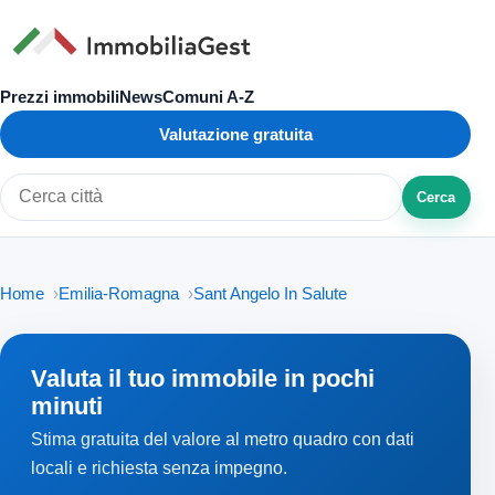
Prezzi immobili
News
Comuni A-Z
Valutazione gratuita
Cerca
Cerca città o zona
Home
Emilia-Romagna
Sant Angelo In Salute
Valuta il tuo immobile in pochi
minuti
Stima gratuita del valore al metro quadro con dati
locali e richiesta senza impegno.