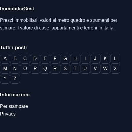
ImmobiliaGest
Prezzi immobiliari, valori al metro quadro e strumenti per
stimare il valore di case, appartamenti e terreni in Italia.
Tutti i posti
A
B
C
D
E
F
G
H
I
J
K
L
M
N
O
P
Q
R
S
T
U
V
W
X
Y
Z
Informazioni
Per stampare
Privacy