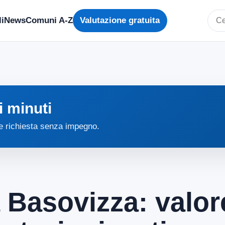
i
News
Comuni A-Z
Valutazione gratuita
Cerc
i minuti
 e richiesta senza impegno.
 Basovizza: valor