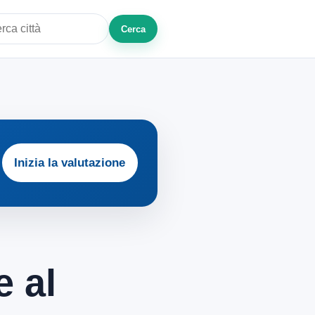
Cerca
a città o zona
Inizia la valutazione
e al