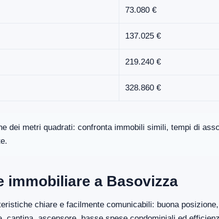
73.080 €
137.025 €
219.240 €
328.860 €
one dei metri quadrati: confronta immobili simili, tempi di a
te.
re immobiliare a Basovizza
eristiche chiare e facilmente comunicabili: buona posizione, 
ge, cantina, ascensore, basse spese condominiali ed efficien