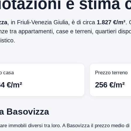
otazioni e stima 
zza
, in Friuli-Venezia Giulia, è di circa
1.827 €/m²
. 
ze tra appartamenti, case e terreni, quartieri dispon
stico.
o casa
Prezzo terreno
64 €/m²
256 €/m²
 a Basovizza
ntare immobili diversi tra loro. A Basovizza il prezzo medio d