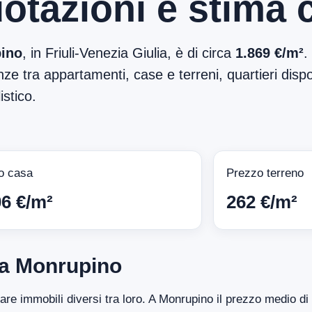
otazioni e stima 
ino
, in Friuli-Venezia Giulia, è di circa
1.869 €/m²
.
ze tra appartamenti, case e terreni, quartieri dispon
stico.
o casa
Prezzo terreno
06 €/m²
262 €/m²
 a Monrupino
ntare immobili diversi tra loro. A Monrupino il prezzo medio d