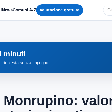
i
News
Comuni A-Z
Valutazione gratuita
Cerc
i minuti
 e richiesta senza impegno.
a Monrupino: valor