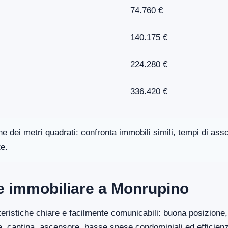
74.760 €
140.175 €
224.280 €
336.420 €
one dei metri quadrati: confronta immobili simili, tempi di a
te.
ore immobiliare a Monrupino
eristiche chiare e facilmente comunicabili: buona posizione, 
ge, cantina, ascensore, basse spese condominiali ed efficien