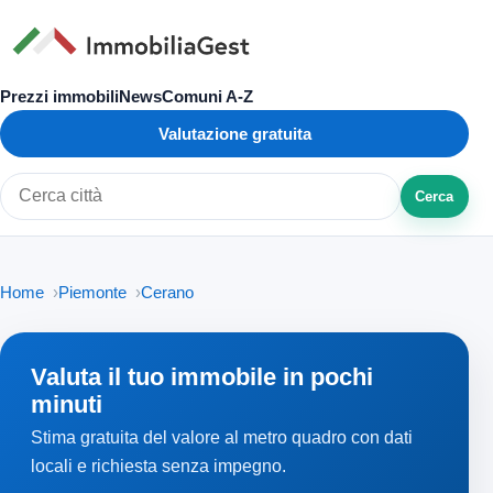
Prezzi immobili
News
Comuni A-Z
Valutazione gratuita
Cerca
Cerca città o zona
Home
Piemonte
Cerano
Valuta il tuo immobile in pochi
minuti
Stima gratuita del valore al metro quadro con dati
locali e richiesta senza impegno.