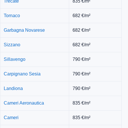
una fascia alta, media o conveniente rispetto al territorio.
Località
Prezzo medio
Galliate
790 €/m²
Romentino
790 €/m²
Trecate
835 €/m²
Tornaco
682 €/m²
Garbagna Novarese
682 €/m²
Sizzano
682 €/m²
Sillavengo
790 €/m²