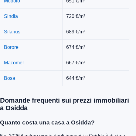
Modolo
651 €/m²
Sindia
720 €/m²
Silanus
689 €/m²
Borore
674 €/m²
Macomer
667 €/m²
Bosa
644 €/m²
Domande frequenti sui prezzi immobiliari
a Osidda
Quanto costa una casa a Osidda?
Nel 2026 il valore medio degli immobili a Osidda è di circa