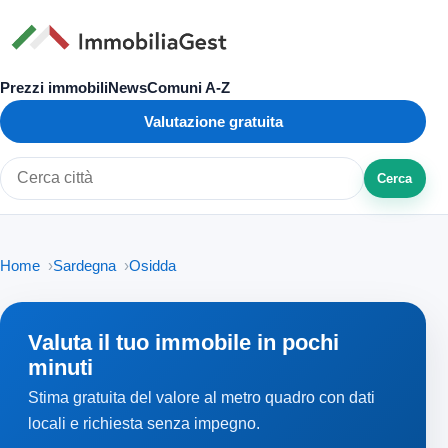
Prezzi immobili
News
Comuni A-Z
Valutazione gratuita
Cerca
Cerca città o zona
Home
Sardegna
Osidda
Valuta il tuo immobile in pochi
minuti
Stima gratuita del valore al metro quadro con dati
locali e richiesta senza impegno.