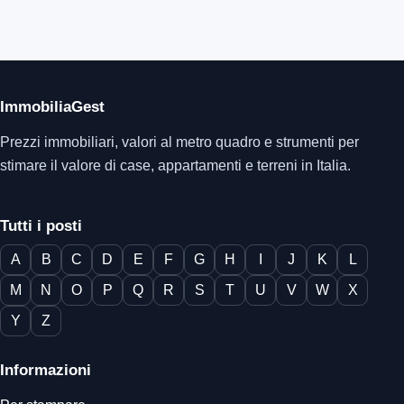
ImmobiliaGest
Prezzi immobiliari, valori al metro quadro e strumenti per
stimare il valore di case, appartamenti e terreni in Italia.
Tutti i posti
A
B
C
D
E
F
G
H
I
J
K
L
M
N
O
P
Q
R
S
T
U
V
W
X
Y
Z
Informazioni