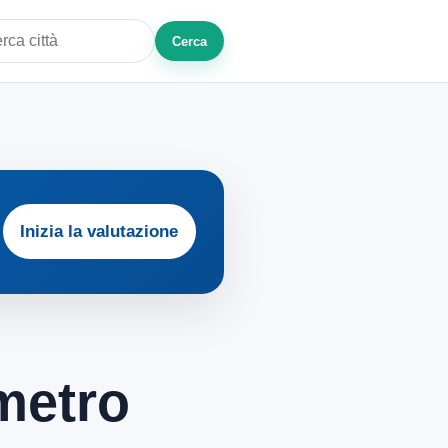
Cerca
a città o zona
Inizia la valutazione
 metro