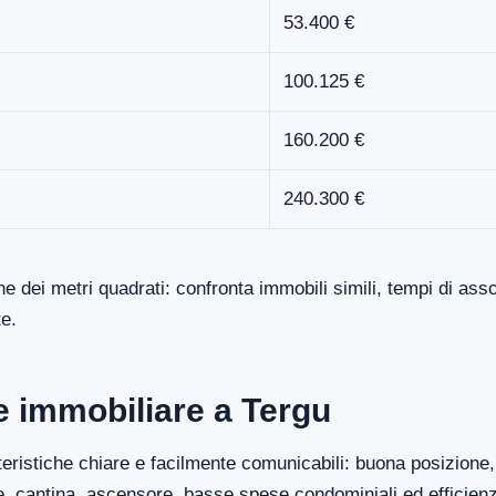
53.400 €
100.125 €
160.200 €
240.300 €
one dei metri quadrati: confronta immobili simili, tempi di a
te.
re immobiliare a Tergu
eristiche chiare e facilmente comunicabili: buona posizione, 
ge, cantina, ascensore, basse spese condominiali ed efficien