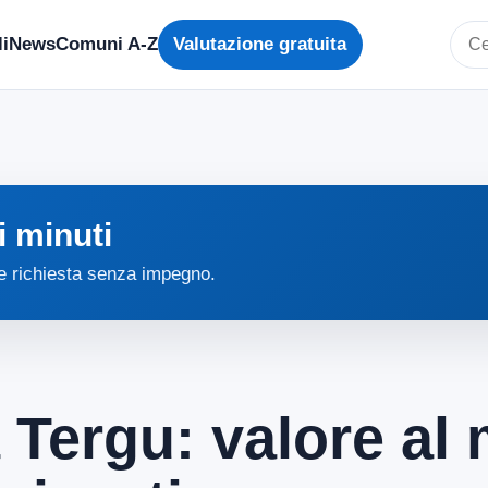
i
News
Comuni A-Z
Valutazione gratuita
Cerc
i minuti
 e richiesta senza impegno.
 Tergu: valore al