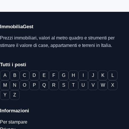
ImmobiliaGest
Prezzi immobiliari, valori al metro quadro e strumenti per
stimare il valore di case, appartamenti e terreni in Italia.
Tutti i posti
A
B
C
D
E
F
G
H
I
J
K
L
M
N
O
P
Q
R
S
T
U
V
W
X
Y
Z
Informazioni
Per stampare