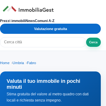
Prezzi immobili
News
Comuni A-Z
Valutazione gratuita
Cerca
Cerca città o zona
Home
Umbria
Fabro
Valuta il tuo immobile in pochi
minuti
Stima gratuita del valore al metro quadro con dati
locali e richiesta senza impegno.