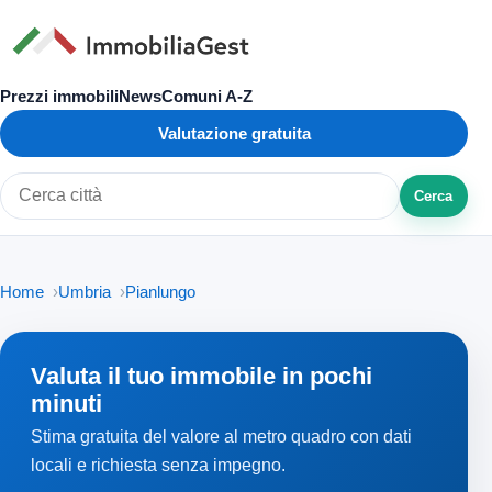
Prezzi immobili
News
Comuni A-Z
Valutazione gratuita
Cerca
Cerca città o zona
Home
Umbria
Pianlungo
Valuta il tuo immobile in pochi
minuti
Stima gratuita del valore al metro quadro con dati
locali e richiesta senza impegno.