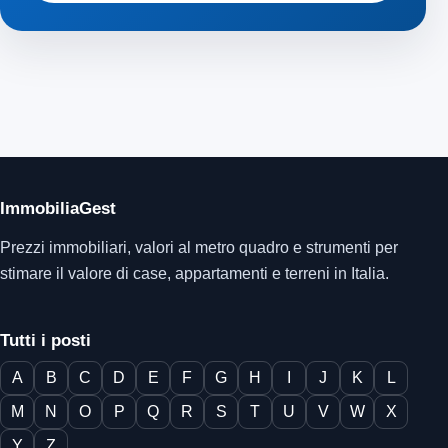
ImmobiliaGest
Prezzi immobiliari, valori al metro quadro e strumenti per
stimare il valore di case, appartamenti e terreni in Italia.
Tutti i posti
A
B
C
D
E
F
G
H
I
J
K
L
M
N
O
P
Q
R
S
T
U
V
W
X
Y
Z