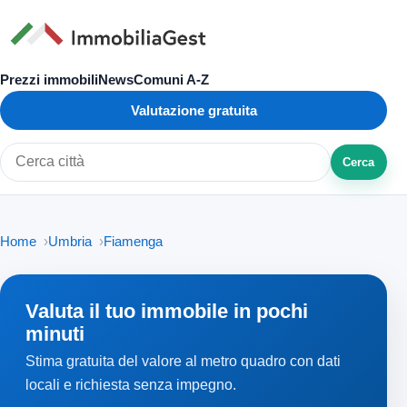
Prezzi immobili
News
Comuni A-Z
Valutazione gratuita
Cerca
Cerca città o zona
Home
Umbria
Fiamenga
Valuta il tuo immobile in pochi
minuti
Stima gratuita del valore al metro quadro con dati
locali e richiesta senza impegno.