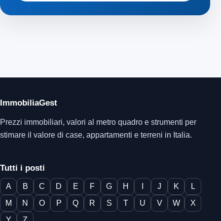
ImmobiliaGest
Prezzi immobiliari, valori al metro quadro e strumenti per
stimare il valore di case, appartamenti e terreni in Italia.
Tutti i posti
A
B
C
D
E
F
G
H
I
J
K
L
M
N
O
P
Q
R
S
T
U
V
W
X
Y
Z