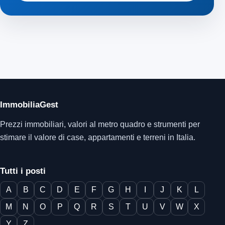
ImmobiliaGest
Prezzi immobiliari, valori al metro quadro e strumenti per
stimare il valore di case, appartamenti e terreni in Italia.
Tutti i posti
A
B
C
D
E
F
G
H
I
J
K
L
M
N
O
P
Q
R
S
T
U
V
W
X
Y
Z