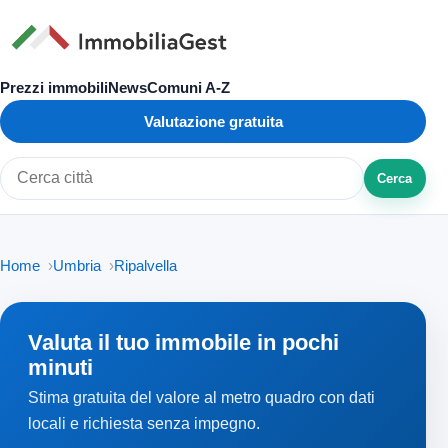
Prezzi immobili
News
Comuni A-Z
Valutazione gratuita
Cerca
Cerca città o zona
Home
Umbria
Ripalvella
Valuta il tuo immobile in pochi
minuti
Stima gratuita del valore al metro quadro con dati
locali e richiesta senza impegno.