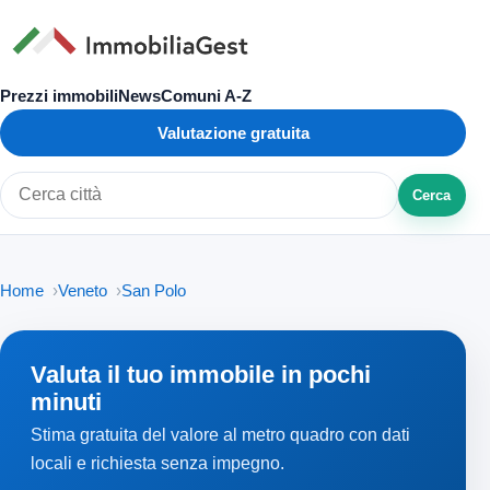
Prezzi immobili
News
Comuni A-Z
Valutazione gratuita
Cerca
Cerca città o zona
Home
Veneto
San Polo
Valuta il tuo immobile in pochi
minuti
Stima gratuita del valore al metro quadro con dati
locali e richiesta senza impegno.