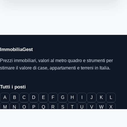
ImmobiliaGest
Prezzi immobiliari, valori al metro quadro e strumenti per
stimare il valore di case, appartamenti e terreni in Italia.
Tutti i posti
A
B
C
D
E
F
G
H
I
J
K
L
M
N
O
P
Q
R
S
T
U
V
W
X
Y
Z