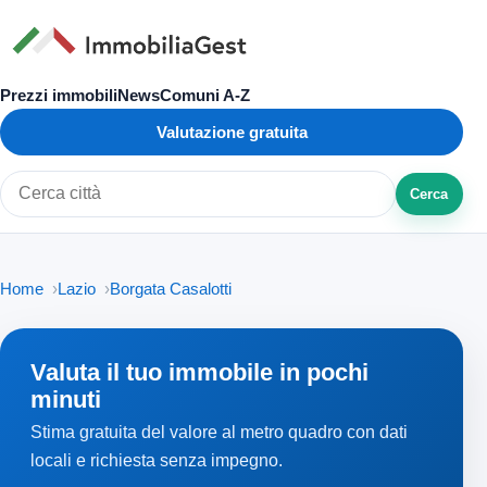
Prezzi immobili
News
Comuni A-Z
Valutazione gratuita
Cerca
Cerca città o zona
Home
Lazio
Borgata Casalotti
Valuta il tuo immobile in pochi
minuti
Stima gratuita del valore al metro quadro con dati
locali e richiesta senza impegno.